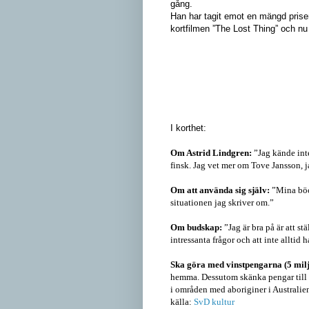
gång.
Han har tagit emot en mängd priser 
kortfilmen ”The Lost Thing” och nu
I korthet:
Om Astrid Lindgren:
”Jag kände int
finsk. Jag vet mer om Tove Jansson,
Om att använda sig själv:
”Mina böcke
situationen jag skriver om.”
Om budskap:
”Jag är bra på är att stä
intressanta frågor och att inte alltid 
Ska göra med vinstpengarna (5 mil
hemma. Dessutom skänka pengar till v
i områden med aboriginer i Australie
källa:
SvD kultur