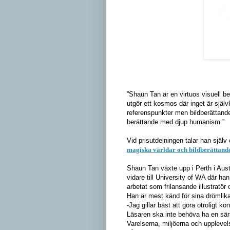
”
Shaun Tan är en virtuos visuell ber
utgör ett kosmos där inget är själv
referenspunkter men bildberättande ä
berättande med djup humanism.”
Vid prisutdelningen talar han själv
magiska världar och bildberättand
Shaun Tan växte upp i Perth i Aust
vidare till University of WA där han
arbetat som frilansande illustratör 
Han är mest känd för sina drömlika l
-Jag gillar bäst att göra otroligt k
Läsaren ska inte behöva ha en särsk
Varelserna, miljöerna och upplev