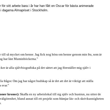
för sitt arbete bara i år har han fått en Oscar för bästa animerade
 i dagarna Almapriset i Stockholm.
e till så mycket om henne. Jag fick nog höra om henne genom min fru, som är
 jag har läst Muminböckerna.”
r är alla självbiografiska på det sättet att jag föreställer mig själv i
lla frågor. Om jag har något budskap så är det att det är viktigt att ställa
ha svar.”
joner kronor):
Skaffa en ny arbetslokal till sig själv och hustrun, nu sitter de
älgörenhet, bland annat till ett projekt som främjar läs- och skrivkunnigheten
n.