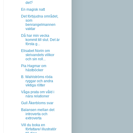
det?
En magisk natt
Det förbjudna området,
som
benrangelmannen
vaktar
Då har min vecka
kommit till slut. Det är
första g...
Elisabet Norin om
skrivandets villkor
och sin roll...
Pia Hagmar om
hästböcker
B. Wahlströms röda
ryggar och andra
viktiga rötter
Våga prata om våld i
nära relationer
Gull Åkerbloms svar
Balansen mellan det
introverta och
extroverta
Vill du boka en
författare/ illustratör