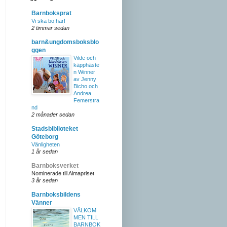
Barnboksprat
Vi ska bo här!
2 timmar sedan
barn&ungdomsboksblo
ggen
Vilde och
käpphäste
n Winner
av Jenny
Bicho och
Andrea
Femerstra
nd
2 månader sedan
Stadsbiblioteket
Göteborg
Vänligheten
1 år sedan
Barnboksverket
Nominerade till Almapriset
3 år sedan
Barnboksbildens
Vänner
VÄLKOM
MEN TILL
BARNBOK