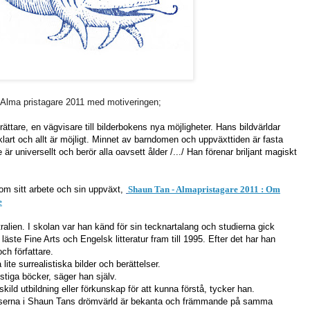
Alma pristagare 2011 med motiveringen;
ättare, en vägvisare till bilderbokens nya möjligheter. Hans bildvärldar
klart och allt är möjligt. Minnet av barndomen och uppväxttiden är fasta
r universellt och berör alla oavsett ålder /.../ Han förenar briljant magiskt
 om sitt arbete och sin uppväxt,
Shaun Tan - Almapristagare 2011 : Om
e
ralien. I skolan var han känd för sin tecknartalang och studierna gick
 läste Fine Arts och Engelsk litteratur fram till 1995. Efter det har han
och författare.
ite surrealistiska bilder och berättelser.
onstiga böcker, säger han själv.
ild utbildning eller förkunskap för att kunna förstå, tycker han.
elserna i Shaun Tans drömvärld är bekanta och främmande på samma