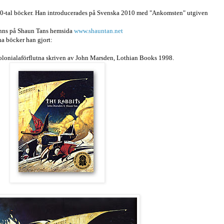
20-tal böcker. Han introducerades på Svenska 2010 med "Ankomsten" utgiven
 finns på Shaun Tans hemsida
www.shauntan.net
na böcker han gjort:
kolonialaförflutna skriven av John Marsden, Lothian Books 1998.