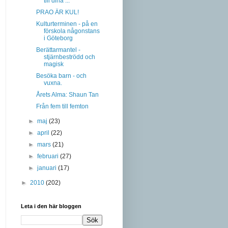
till dina ...
PRAO ÄR KUL!
Kulturterminen - på en
förskola någonstans
i Göteborg
Berättarmantel -
stjärnbeströdd och
magisk
Besöka barn - och
vuxna.
Årets Alma: Shaun Tan
Från fem till femton
►
maj
(23)
►
april
(22)
►
mars
(21)
►
februari
(27)
►
januari
(17)
►
2010
(202)
Leta i den här bloggen