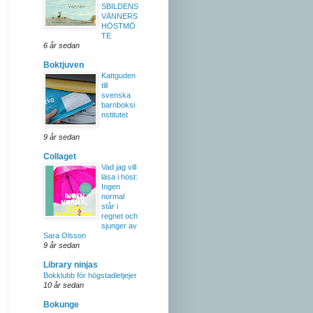
SBILDENS
VÄNNERS
HÖSTMÖ
TE
6 år sedan
Boktjuven
Kattguden
till
svenska
barnboksi
nstitutet
9 år sedan
Collaget
Vad jag vill
läsa i höst:
Ingen
normal
står i
regnet och
sjunger av
Sara Olsson
9 år sedan
Library ninjas
Bokklubb för högstadietjejer
10 år sedan
Bokunge